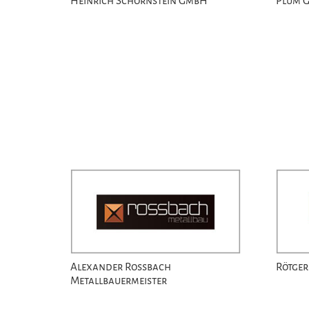
Heinrich Schornstein GmbH
Plum 
Alexander Rossbach
Rötger
Metallbauermeister