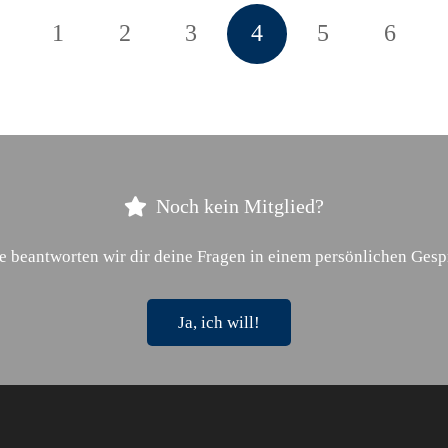
1
2
3
4
5
6
Noch kein Mitglied?
e beantworten wir dir deine Fragen in einem persönlichen Gesp
Ja, ich will!